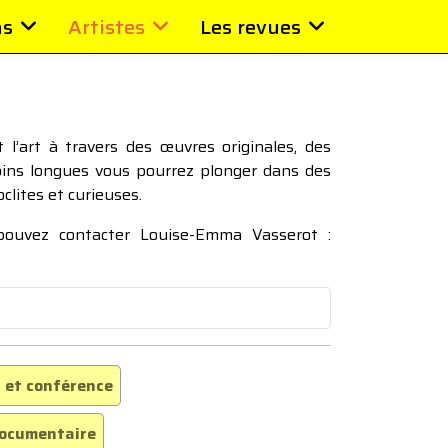
ns
Artistes
Les revues
l’art à travers des œuvres originales, des
moins longues vous pourrez plonger dans des
oclites et curieuses.
 pouvez contacter Louise-Emma Vasserot :
 et conférence
ocumentaire