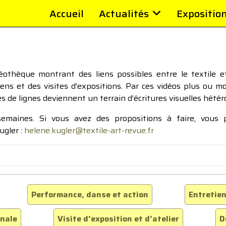
Accueil
Actualités
Expositio
thèque montrant des liens possibles entre le textile et 
tiens et des visites d’expositions. Par ces vidéos plus ou 
pes de lignes deviennent un terrain d’écritures visuelles hétér
 semaines. Si vous avez des propositions à faire, vous
ugler :
helene.kugler@textile-art-revue.fr
Performance, danse et action
Entretien
inale
Visite d'exposition et d'atelier
D