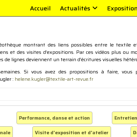
Accueil
Actualités
Expositio
thèque montrant des liens possibles entre le textile et 
tiens et des visites d’expositions. Par ces vidéos plus ou 
pes de lignes deviennent un terrain d’écritures visuelles hétér
 semaines. Si vous avez des propositions à faire, vous
ugler :
helene.kugler@textile-art-revue.fr
Performance, danse et action
Entretien
inale
Visite d'exposition et d'atelier
D