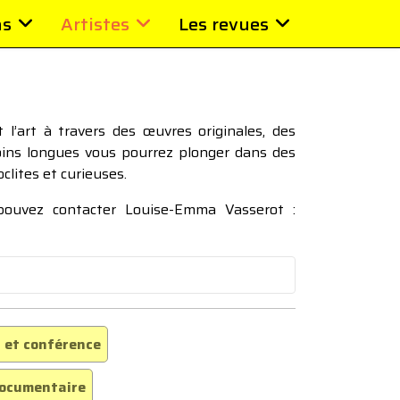
ns
Artistes
Les revues
l’art à travers des œuvres originales, des
moins longues vous pourrez plonger dans des
oclites et curieuses.
 pouvez contacter Louise-Emma Vasserot :
 et conférence
ocumentaire