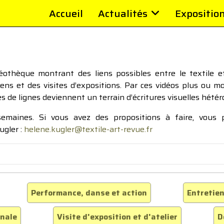
Accueil
Actualités
Expositio
thèque montrant des liens possibles entre le textile et 
tiens et des visites d’expositions. Par ces vidéos plus ou 
pes de lignes deviennent un terrain d’écritures visuelles hétér
 semaines. Si vous avez des propositions à faire, vous
ugler :
helene.kugler@textile-art-revue.fr
Performance, danse et action
Entretien
inale
Visite d'exposition et d'atelier
D