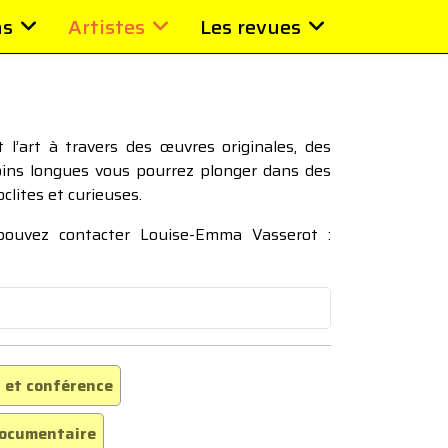
ns
Artistes
Les revues
l’art à travers des œuvres originales, des
moins longues vous pourrez plonger dans des
oclites et curieuses.
 pouvez contacter Louise-Emma Vasserot :
 et conférence
ocumentaire