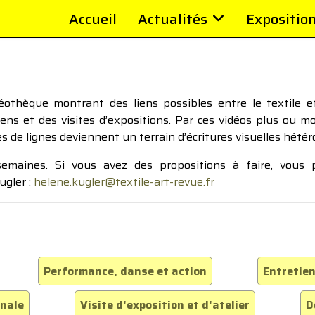
Accueil
Actualités
Expositio
thèque montrant des liens possibles entre le textile et 
tiens et des visites d’expositions. Par ces vidéos plus ou 
pes de lignes deviennent un terrain d’écritures visuelles hétér
 semaines. Si vous avez des propositions à faire, vous
ugler :
helene.kugler@textile-art-revue.fr
Performance, danse et action
Entretien
inale
Visite d'exposition et d'atelier
D