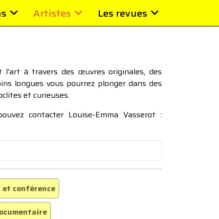
ns
Artistes
Les revues
l’art à travers des œuvres originales, des
moins longues vous pourrez plonger dans des
oclites et curieuses.
 pouvez contacter Louise-Emma Vasserot :
 et conférence
ocumentaire