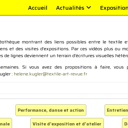
Accueil
Actualités
Expositio
thèque montrant des liens possibles entre le textile et 
tiens et des visites d’expositions. Par ces vidéos plus ou 
pes de lignes deviennent un terrain d’écritures visuelles hétér
 semaines. Si vous avez des propositions à faire, vous
ugler :
helene.kugler@textile-art-revue.fr
Performance, danse et action
Entretien
inale
Visite d'exposition et d'atelier
D