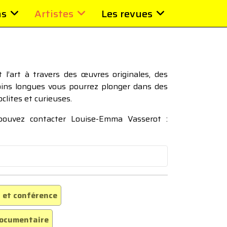
ns
Artistes
Les revues
l’art à travers des œuvres originales, des
moins longues vous pourrez plonger dans des
oclites et curieuses.
 pouvez contacter Louise-Emma Vasserot :
 et conférence
ocumentaire