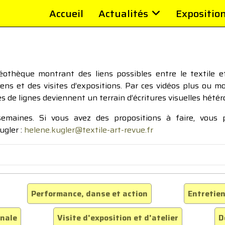
Accueil
Actualités
Expositio
thèque montrant des liens possibles entre le textile et 
tiens et des visites d’expositions. Par ces vidéos plus ou 
pes de lignes deviennent un terrain d’écritures visuelles hétér
 semaines. Si vous avez des propositions à faire, vous
ugler :
helene.kugler@textile-art-revue.fr
Performance, danse et action
Entretien
inale
Visite d'exposition et d'atelier
D