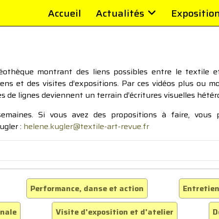
Accueil
Actualités
Expositio
thèque montrant des liens possibles entre le textile et 
tiens et des visites d’expositions. Par ces vidéos plus ou 
pes de lignes deviennent un terrain d’écritures visuelles hétér
 semaines. Si vous avez des propositions à faire, vous
ugler :
helene.kugler@textile-art-revue.fr
Performance, danse et action
Entretien
inale
Visite d'exposition et d'atelier
D