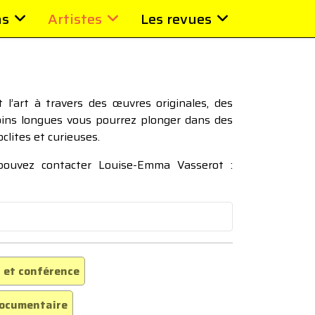
ns
Artistes
Les revues
l’art à travers des œuvres originales, des
moins longues vous pourrez plonger dans des
oclites et curieuses.
 pouvez contacter Louise-Emma Vasserot :
 et conférence
ocumentaire