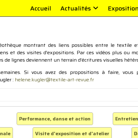
Accueil
Actualités
Expositio
thèque montrant des liens possibles entre le textile et 
tiens et des visites d’expositions. Par ces vidéos plus ou 
pes de lignes deviennent un terrain d’écritures visuelles hétér
 semaines. Si vous avez des propositions à faire, vous
ugler :
helene.kugler@textile-art-revue.fr
Performance, danse et action
Entretien
inale
Visite d'exposition et d'atelier
D