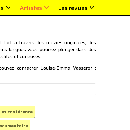
ns
Artistes
Les revues
l’art à travers des œuvres originales, des
moins longues vous pourrez plonger dans des
oclites et curieuses.
 pouvez contacter Louise-Emma Vasserot :
 et conférence
ocumentaire