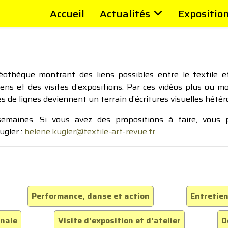
Accueil
Actualités
Expositio
thèque montrant des liens possibles entre le textile et 
tiens et des visites d’expositions. Par ces vidéos plus ou 
pes de lignes deviennent un terrain d’écritures visuelles hétér
 semaines. Si vous avez des propositions à faire, vous
ugler :
helene.kugler@textile-art-revue.fr
Performance, danse et action
Entretien
inale
Visite d'exposition et d'atelier
D