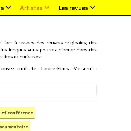
ns
Artistes
Les revues
l’art à travers des œuvres originales, des
moins longues vous pourrez plonger dans des
oclites et curieuses.
 pouvez contacter Louise-Emma Vasserot :
 et conférence
ocumentaire