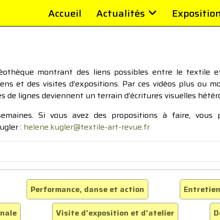
Accueil
Actualités
Expositio
thèque montrant des liens possibles entre le textile et 
tiens et des visites d’expositions. Par ces vidéos plus ou 
pes de lignes deviennent un terrain d’écritures visuelles hétér
 semaines. Si vous avez des propositions à faire, vous
ugler :
helene.kugler@textile-art-revue.fr
Performance, danse et action
Entretien
inale
Visite d'exposition et d'atelier
D