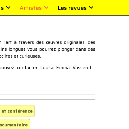
ns
Artistes
Les revues
l’art à travers des œuvres originales, des
moins longues vous pourrez plonger dans des
oclites et curieuses.
 pouvez contacter Louise-Emma Vasserot :
 et conférence
ocumentaire