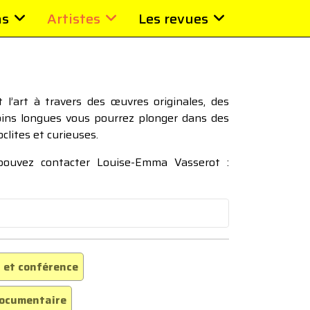
ns
Artistes
Les revues
l’art à travers des œuvres originales, des
moins longues vous pourrez plonger dans des
oclites et curieuses.
 pouvez contacter Louise-Emma Vasserot :
 et conférence
ocumentaire