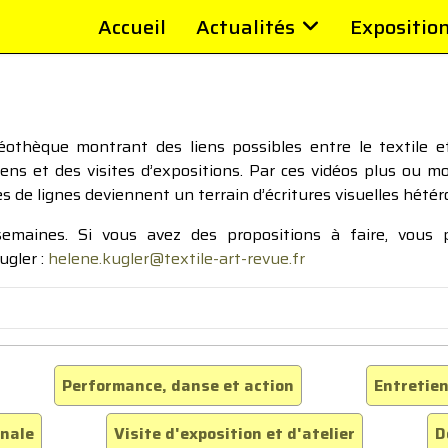
Accueil
Actualités
Expositio
thèque montrant des liens possibles entre le textile et 
tiens et des visites d’expositions. Par ces vidéos plus ou 
pes de lignes deviennent un terrain d’écritures visuelles hétér
 semaines. Si vous avez des propositions à faire, vous
ugler :
helene.kugler@textile-art-revue.fr
Performance, danse et action
Entretien
inale
Visite d'exposition et d'atelier
D