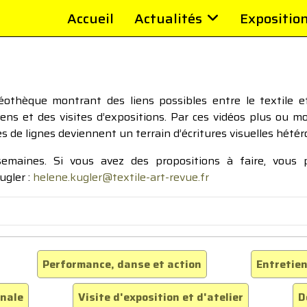
Accueil
Actualités
Expositio
thèque montrant des liens possibles entre le textile et 
tiens et des visites d’expositions. Par ces vidéos plus ou 
pes de lignes deviennent un terrain d’écritures visuelles hétér
 semaines. Si vous avez des propositions à faire, vous
ugler :
helene.kugler@textile-art-revue.fr
Performance, danse et action
Entretien
inale
Visite d'exposition et d'atelier
D