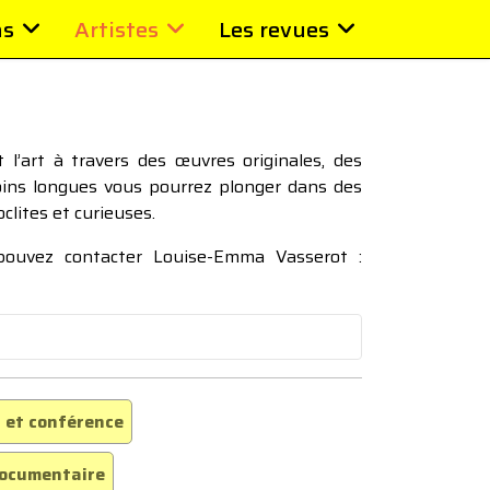
ns
Artistes
Les revues
l’art à travers des œuvres originales, des
moins longues vous pourrez plonger dans des
oclites et curieuses.
 pouvez contacter Louise-Emma Vasserot :
 et conférence
ocumentaire