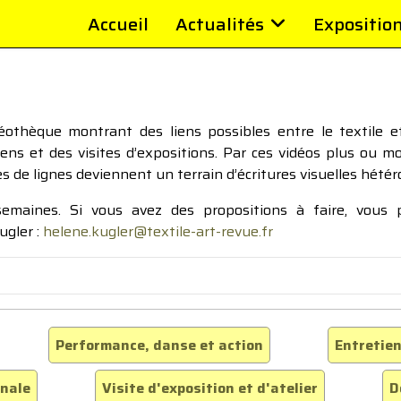
Accueil
Actualités
Expositio
thèque montrant des liens possibles entre le textile et 
tiens et des visites d’expositions. Par ces vidéos plus ou 
pes de lignes deviennent un terrain d’écritures visuelles hétér
 semaines. Si vous avez des propositions à faire, vous
ugler :
helene.kugler@textile-art-revue.fr
Performance, danse et action
Entretien
inale
Visite d'exposition et d'atelier
D