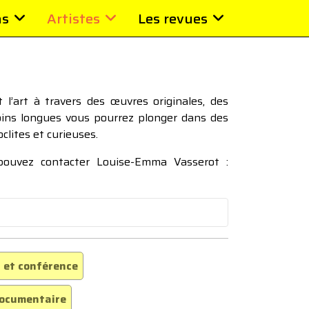
ns
Artistes
Les revues
l’art à travers des œuvres originales, des
moins longues vous pourrez plonger dans des
oclites et curieuses.
 pouvez contacter Louise-Emma Vasserot :
 et conférence
ocumentaire