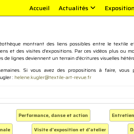
Accueil
Actualités
Expositio
thèque montrant des liens possibles entre le textile et 
tiens et des visites d’expositions. Par ces vidéos plus ou 
pes de lignes deviennent un terrain d’écritures visuelles hétér
 semaines. Si vous avez des propositions à faire, vous
ugler :
helene.kugler@textile-art-revue.fr
Performance, danse et action
Entretien
inale
Visite d'exposition et d'atelier
D