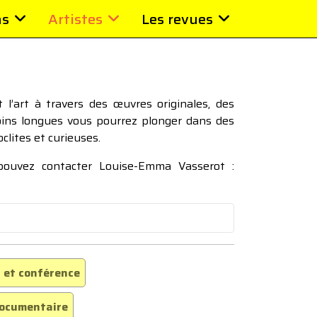
ns
Artistes
Les revues
l’art à travers des œuvres originales, des
moins longues vous pourrez plonger dans des
oclites et curieuses.
 pouvez contacter Louise-Emma Vasserot :
 et conférence
ocumentaire