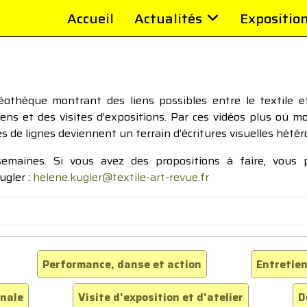
Accueil
Actualités
Expositio
thèque montrant des liens possibles entre le textile et 
tiens et des visites d’expositions. Par ces vidéos plus ou 
pes de lignes deviennent un terrain d’écritures visuelles hétér
 semaines. Si vous avez des propositions à faire, vous
ugler :
helene.kugler@textile-art-revue.fr
Performance, danse et action
Entretien
inale
Visite d'exposition et d'atelier
D