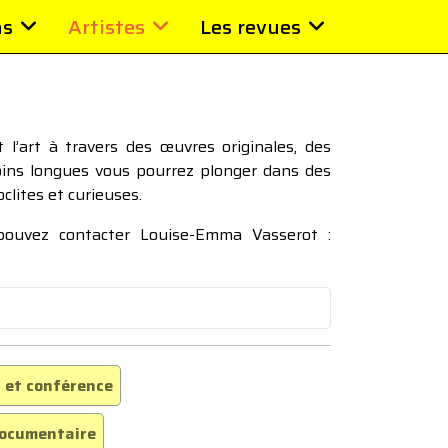
ns
Artistes
Les revues
l’art à travers des œuvres originales, des
moins longues vous pourrez plonger dans des
oclites et curieuses.
 pouvez contacter Louise-Emma Vasserot :
 et conférence
ocumentaire