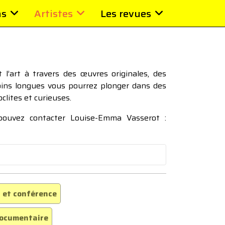
ns
Artistes
Les revues
l’art à travers des œuvres originales, des
moins longues vous pourrez plonger dans des
oclites et curieuses.
 pouvez contacter Louise-Emma Vasserot :
 et conférence
ocumentaire