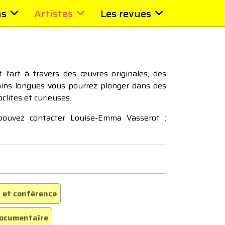
ns
Artistes
Les revues
l’art à travers des œuvres originales, des
moins longues vous pourrez plonger dans des
oclites et curieuses.
 pouvez contacter Louise-Emma Vasserot :
 et conférence
ocumentaire