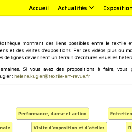
Accueil
Actualités
Expositio
thèque montrant des liens possibles entre le textile et 
tiens et des visites d’expositions. Par ces vidéos plus ou 
pes de lignes deviennent un terrain d’écritures visuelles hétér
 semaines. Si vous avez des propositions à faire, vous
ugler :
helene.kugler@textile-art-revue.fr
Performance, danse et action
Entretien
inale
Visite d'exposition et d'atelier
D