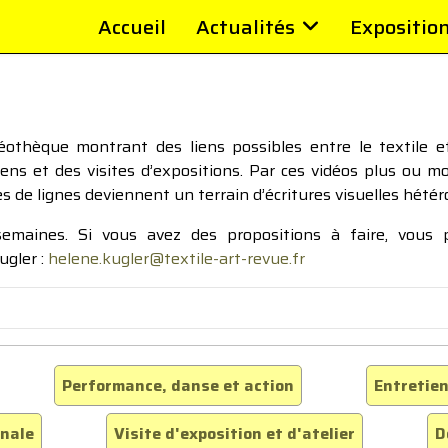
Accueil
Actualités
Expositio
thèque montrant des liens possibles entre le textile et 
tiens et des visites d’expositions. Par ces vidéos plus ou 
pes de lignes deviennent un terrain d’écritures visuelles hétér
 semaines. Si vous avez des propositions à faire, vous
ugler :
helene.kugler@textile-art-revue.fr
Performance, danse et action
Entretien
inale
Visite d'exposition et d'atelier
D