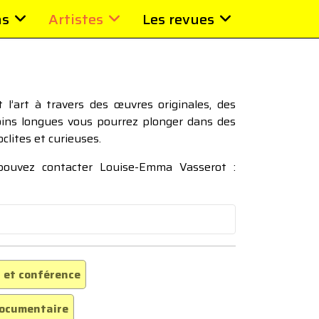
ns
Artistes
Les revues
l’art à travers des œuvres originales, des
moins longues vous pourrez plonger dans des
oclites et curieuses.
 pouvez contacter Louise-Emma Vasserot :
 et conférence
ocumentaire