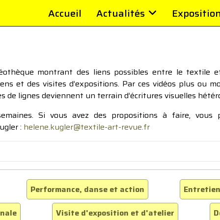
Accueil
Actualités
Expositio
thèque montrant des liens possibles entre le textile et 
tiens et des visites d’expositions. Par ces vidéos plus ou 
pes de lignes deviennent un terrain d’écritures visuelles hétér
 semaines. Si vous avez des propositions à faire, vous
ugler :
helene.kugler@textile-art-revue.fr
Performance, danse et action
Entretien
inale
Visite d'exposition et d'atelier
D