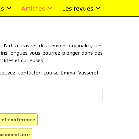
ns
Artistes
Les revues
l’art à travers des œuvres originales, des
moins longues vous pourrez plonger dans des
oclites et curieuses.
 pouvez contacter Louise-Emma Vasserot :
 et conférence
ocumentaire