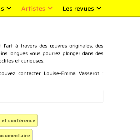
ns
Artistes
Les revues
l’art à travers des œuvres originales, des
moins longues vous pourrez plonger dans des
oclites et curieuses.
 pouvez contacter Louise-Emma Vasserot :
 et conférence
ocumentaire