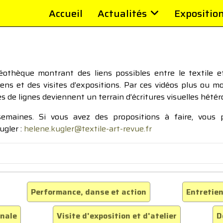
Accueil
Actualités
Expositio
thèque montrant des liens possibles entre le textile et 
tiens et des visites d’expositions. Par ces vidéos plus ou 
pes de lignes deviennent un terrain d’écritures visuelles hétér
 semaines. Si vous avez des propositions à faire, vous
ugler :
helene.kugler@textile-art-revue.fr
Performance, danse et action
Entretien
inale
Visite d'exposition et d'atelier
D