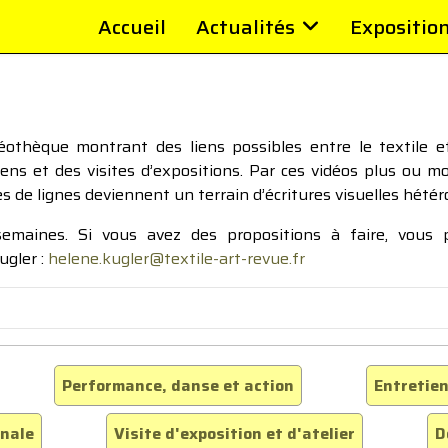
Accueil
Actualités
Expositio
thèque montrant des liens possibles entre le textile et 
tiens et des visites d’expositions. Par ces vidéos plus ou 
pes de lignes deviennent un terrain d’écritures visuelles hétér
 semaines. Si vous avez des propositions à faire, vous
ugler :
helene.kugler@textile-art-revue.fr
Performance, danse et action
Entretien
inale
Visite d'exposition et d'atelier
D