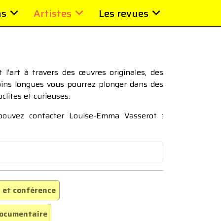
ns
Artistes
Les revues
l’art à travers des œuvres originales, des
moins longues vous pourrez plonger dans des
oclites et curieuses.
 pouvez contacter Louise-Emma Vasserot :
 et conférence
ocumentaire