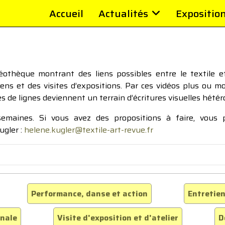
Accueil
Actualités
Expositio
thèque montrant des liens possibles entre le textile et 
tiens et des visites d’expositions. Par ces vidéos plus ou 
pes de lignes deviennent un terrain d’écritures visuelles hétér
 semaines. Si vous avez des propositions à faire, vous
ugler :
helene.kugler@textile-art-revue.fr
Performance, danse et action
Entretien
inale
Visite d'exposition et d'atelier
D