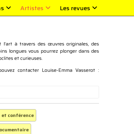
ns
Artistes
Les revues
l’art à travers des œuvres originales, des
moins longues vous pourrez plonger dans des
oclites et curieuses.
 pouvez contacter Louise-Emma Vasserot :
 et conférence
ocumentaire