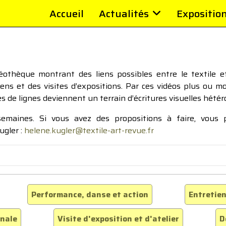
Accueil
Actualités
Expositio
thèque montrant des liens possibles entre le textile et 
tiens et des visites d’expositions. Par ces vidéos plus ou 
pes de lignes deviennent un terrain d’écritures visuelles hétér
 semaines. Si vous avez des propositions à faire, vous
ugler :
helene.kugler@textile-art-revue.fr
Performance, danse et action
Entretien
inale
Visite d'exposition et d'atelier
D