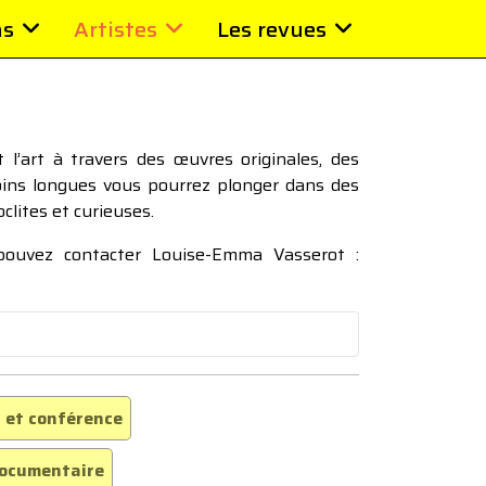
ns
Artistes
Les revues
l’art à travers des œuvres originales, des
moins longues vous pourrez plonger dans des
oclites et curieuses.
 pouvez contacter Louise-Emma Vasserot :
 et conférence
ocumentaire