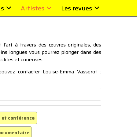
ns
Artistes
Les revues
l’art à travers des œuvres originales, des
moins longues vous pourrez plonger dans des
oclites et curieuses.
 pouvez contacter Louise-Emma Vasserot :
 et conférence
ocumentaire