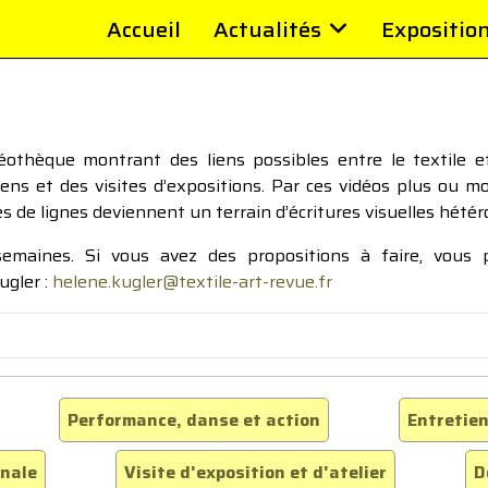
Accueil
Actualités
Expositio
thèque montrant des liens possibles entre le textile et 
tiens et des visites d’expositions. Par ces vidéos plus ou 
pes de lignes deviennent un terrain d’écritures visuelles hétér
 semaines. Si vous avez des propositions à faire, vous
ugler :
helene.kugler@textile-art-revue.fr
Performance, danse et action
Entretien
inale
Visite d'exposition et d'atelier
D