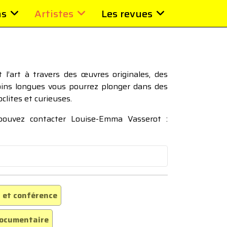
ns
Artistes
Les revues
l’art à travers des œuvres originales, des
moins longues vous pourrez plonger dans des
oclites et curieuses.
 pouvez contacter Louise-Emma Vasserot :
 et conférence
ocumentaire