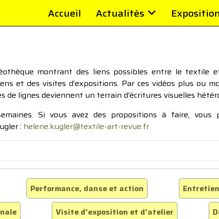
Accueil
Actualités
Expositio
thèque montrant des liens possibles entre le textile et 
tiens et des visites d’expositions. Par ces vidéos plus ou 
pes de lignes deviennent un terrain d’écritures visuelles hétér
 semaines. Si vous avez des propositions à faire, vous
ugler :
helene.kugler@textile-art-revue.fr
Performance, danse et action
Entretien
inale
Visite d'exposition et d'atelier
D