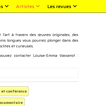
ns
Artistes
Les revues
l’art à travers des œuvres originales, des
moins longues vous pourrez plonger dans des
oclites et curieuses.
 pouvez contacter Louise-Emma Vasserot :
 et conférence
ocumentaire