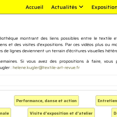
Accueil
Actualités
Expositio
thèque montrant des liens possibles entre le textile et 
tiens et des visites d’expositions. Par ces vidéos plus ou 
pes de lignes deviennent un terrain d’écritures visuelles hétér
 semaines. Si vous avez des propositions à faire, vous
ugler :
helene.kugler@textile-art-revue.fr
Performance, danse et action
Entretien
inale
Visite d'exposition et d'atelier
D