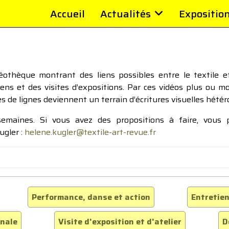
Accueil
Actualités
Expositio
thèque montrant des liens possibles entre le textile et 
tiens et des visites d’expositions. Par ces vidéos plus ou 
pes de lignes deviennent un terrain d’écritures visuelles hétér
 semaines. Si vous avez des propositions à faire, vous
ugler :
helene.kugler@textile-art-revue.fr
Performance, danse et action
Entretien
inale
Visite d'exposition et d'atelier
D