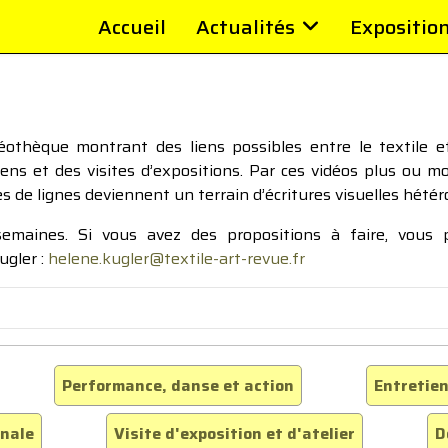
Accueil
Actualités
Expositio
thèque montrant des liens possibles entre le textile et 
tiens et des visites d’expositions. Par ces vidéos plus ou 
pes de lignes deviennent un terrain d’écritures visuelles hétér
 semaines. Si vous avez des propositions à faire, vous
ugler :
helene.kugler@textile-art-revue.fr
Performance, danse et action
Entretien
inale
Visite d'exposition et d'atelier
D