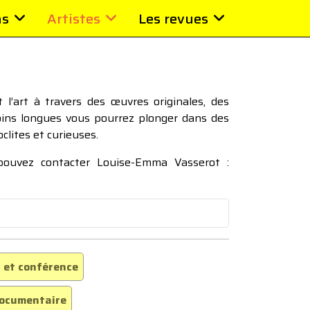
ns
Artistes
Les revues
l’art à travers des œuvres originales, des
moins longues vous pourrez plonger dans des
oclites et curieuses.
 pouvez contacter Louise-Emma Vasserot :
 et conférence
ocumentaire