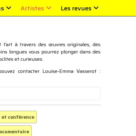
ns
Artistes
Les revues
l’art à travers des œuvres originales, des
moins longues vous pourrez plonger dans des
oclites et curieuses.
 pouvez contacter Louise-Emma Vasserot :
 et conférence
ocumentaire