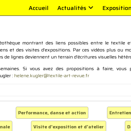
Accueil
Actualités
Expositio
thèque montrant des liens possibles entre le textile et 
tiens et des visites d’expositions. Par ces vidéos plus ou 
pes de lignes deviennent un terrain d’écritures visuelles hétér
 semaines. Si vous avez des propositions à faire, vous
ugler :
helene.kugler@textile-art-revue.fr
Performance, danse et action
Entretien
inale
Visite d'exposition et d'atelier
D