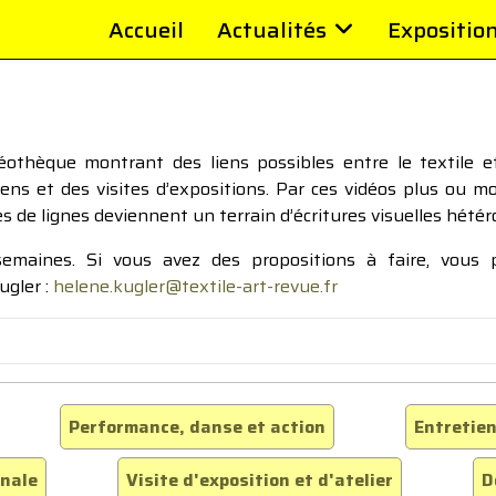
Accueil
Actualités
Expositio
thèque montrant des liens possibles entre le textile et 
tiens et des visites d’expositions. Par ces vidéos plus ou 
pes de lignes deviennent un terrain d’écritures visuelles hétér
 semaines. Si vous avez des propositions à faire, vous
ugler :
helene.kugler@textile-art-revue.fr
Performance, danse et action
Entretien
inale
Visite d'exposition et d'atelier
D