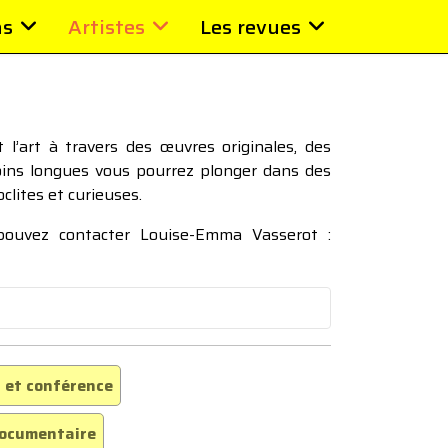
ns
Artistes
Les revues
l’art à travers des œuvres originales, des
moins longues vous pourrez plonger dans des
oclites et curieuses.
 pouvez contacter Louise-Emma Vasserot :
 et conférence
ocumentaire