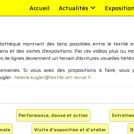
Accueil
Actualités
Expositio
thèque montrant des liens possibles entre le textile et 
tiens et des visites d’expositions. Par ces vidéos plus ou 
pes de lignes deviennent un terrain d’écritures visuelles hétér
 semaines. Si vous avez des propositions à faire, vous
ugler :
helene.kugler@textile-art-revue.fr
Performance, danse et action
Entretien
inale
Visite d'exposition et d'atelier
D