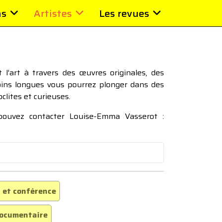
ns
Artistes
Les revues
l’art à travers des œuvres originales, des
moins longues vous pourrez plonger dans des
oclites et curieuses.
 pouvez contacter Louise-Emma Vasserot :
 et conférence
ocumentaire