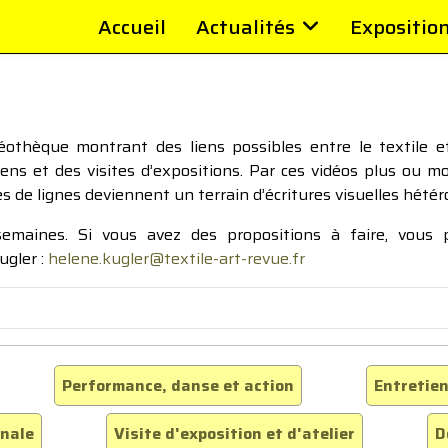
Accueil
Actualités
Expositio
thèque montrant des liens possibles entre le textile et 
tiens et des visites d’expositions. Par ces vidéos plus ou 
pes de lignes deviennent un terrain d’écritures visuelles hétér
 semaines. Si vous avez des propositions à faire, vous
ugler :
helene.kugler@textile-art-revue.fr
Performance, danse et action
Entretien
inale
Visite d'exposition et d'atelier
D