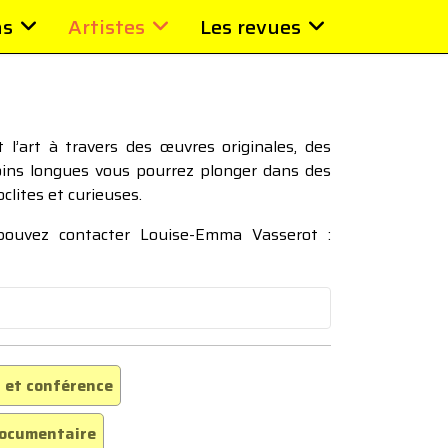
ns
Artistes
Les revues
l’art à travers des œuvres originales, des
moins longues vous pourrez plonger dans des
oclites et curieuses.
 pouvez contacter Louise-Emma Vasserot :
 et conférence
ocumentaire