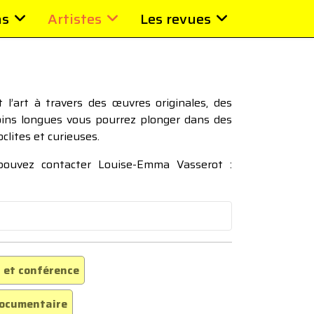
ns
Artistes
Les revues
l’art à travers des œuvres originales, des
moins longues vous pourrez plonger dans des
oclites et curieuses.
 pouvez contacter Louise-Emma Vasserot :
 et conférence
ocumentaire