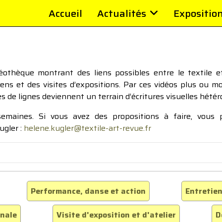
Accueil
Actualités
Expositio
thèque montrant des liens possibles entre le textile et 
tiens et des visites d’expositions. Par ces vidéos plus ou 
pes de lignes deviennent un terrain d’écritures visuelles hétér
 semaines. Si vous avez des propositions à faire, vous
ugler :
helene.kugler@textile-art-revue.fr
Performance, danse et action
Entretien
inale
Visite d'exposition et d'atelier
D