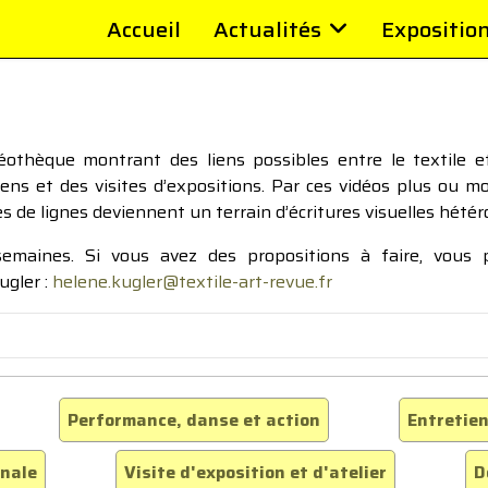
Accueil
Actualités
Expositio
thèque montrant des liens possibles entre le textile et 
tiens et des visites d’expositions. Par ces vidéos plus ou 
pes de lignes deviennent un terrain d’écritures visuelles hétér
 semaines. Si vous avez des propositions à faire, vous
ugler :
helene.kugler@textile-art-revue.fr
Performance, danse et action
Entretien
inale
Visite d'exposition et d'atelier
D