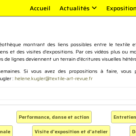
Accueil
Actualités
Expositio
thèque montrant des liens possibles entre le textile et 
tiens et des visites d’expositions. Par ces vidéos plus ou 
pes de lignes deviennent un terrain d’écritures visuelles hétér
 semaines. Si vous avez des propositions à faire, vous
ugler :
helene.kugler@textile-art-revue.fr
Performance, danse et action
Entretien
inale
Visite d'exposition et d'atelier
D