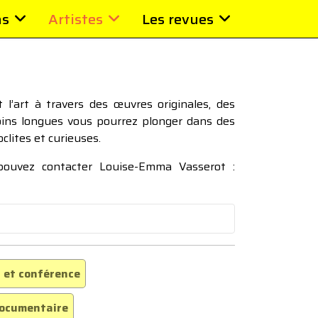
ns
Artistes
Les revues
l’art à travers des œuvres originales, des
moins longues vous pourrez plonger dans des
oclites et curieuses.
 pouvez contacter Louise-Emma Vasserot :
 et conférence
ocumentaire