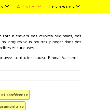
ns
Artistes
Les revues
l’art à travers des œuvres originales, des
moins longues vous pourrez plonger dans des
oclites et curieuses.
 pouvez contacter Louise-Emma Vasserot :
 et conférence
ocumentaire