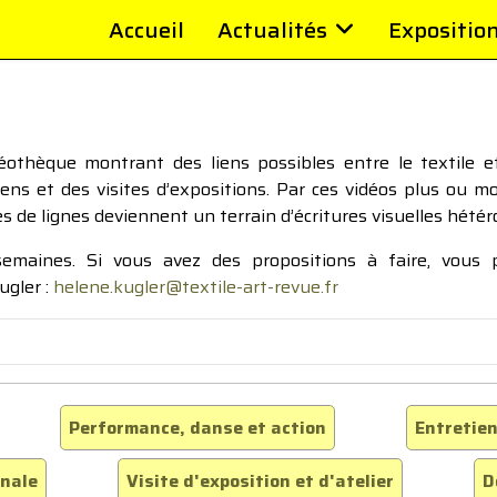
Accueil
Actualités
Expositio
thèque montrant des liens possibles entre le textile et 
tiens et des visites d’expositions. Par ces vidéos plus ou 
pes de lignes deviennent un terrain d’écritures visuelles hétér
 semaines. Si vous avez des propositions à faire, vous
ugler :
helene.kugler@textile-art-revue.fr
Performance, danse et action
Entretien
inale
Visite d'exposition et d'atelier
D