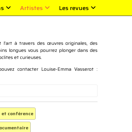
ns
Artistes
Les revues
l’art à travers des œuvres originales, des
moins longues vous pourrez plonger dans des
oclites et curieuses.
 pouvez contacter Louise-Emma Vasserot :
 et conférence
ocumentaire