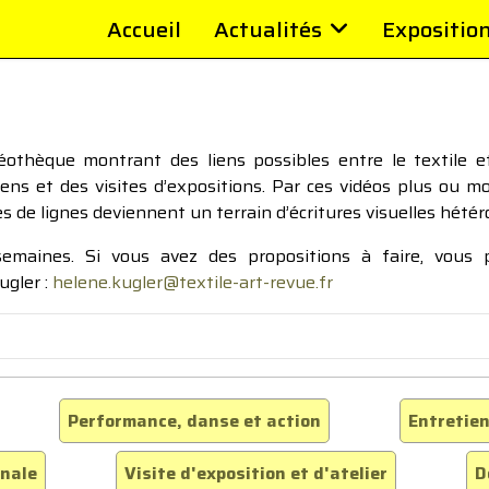
Accueil
Actualités
Expositio
thèque montrant des liens possibles entre le textile et 
tiens et des visites d’expositions. Par ces vidéos plus ou 
pes de lignes deviennent un terrain d’écritures visuelles hétér
 semaines. Si vous avez des propositions à faire, vous
ugler :
helene.kugler@textile-art-revue.fr
Performance, danse et action
Entretien
inale
Visite d'exposition et d'atelier
D