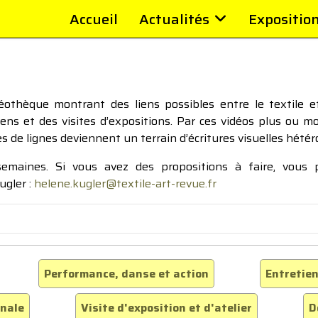
Accueil
Actualités
Expositio
thèque montrant des liens possibles entre le textile et 
tiens et des visites d’expositions. Par ces vidéos plus ou 
pes de lignes deviennent un terrain d’écritures visuelles hétér
 semaines. Si vous avez des propositions à faire, vous
ugler :
helene.kugler@textile-art-revue.fr
Performance, danse et action
Entretien
inale
Visite d'exposition et d'atelier
D