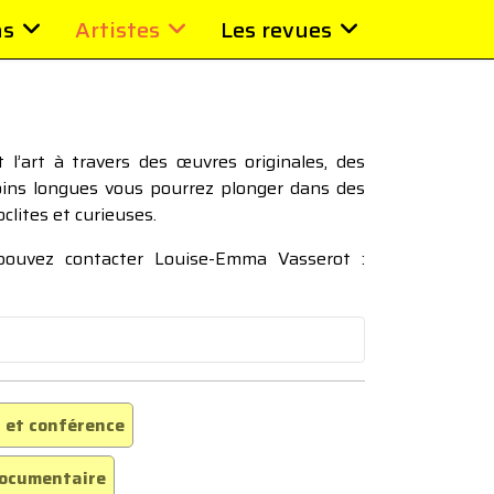
ns
Artistes
Les revues
l’art à travers des œuvres originales, des
moins longues vous pourrez plonger dans des
oclites et curieuses.
 pouvez contacter Louise-Emma Vasserot :
 et conférence
ocumentaire