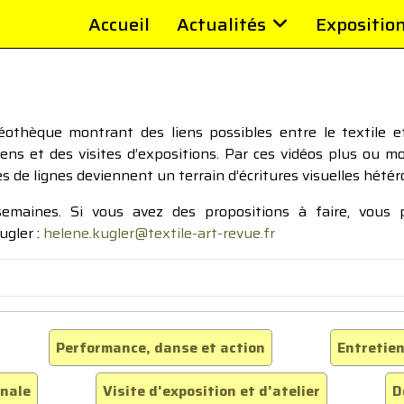
Accueil
Actualités
Expositio
thèque montrant des liens possibles entre le textile et 
tiens et des visites d’expositions. Par ces vidéos plus ou 
pes de lignes deviennent un terrain d’écritures visuelles hétér
 semaines. Si vous avez des propositions à faire, vous
ugler :
helene.kugler@textile-art-revue.fr
Performance, danse et action
Entretien
inale
Visite d'exposition et d'atelier
D