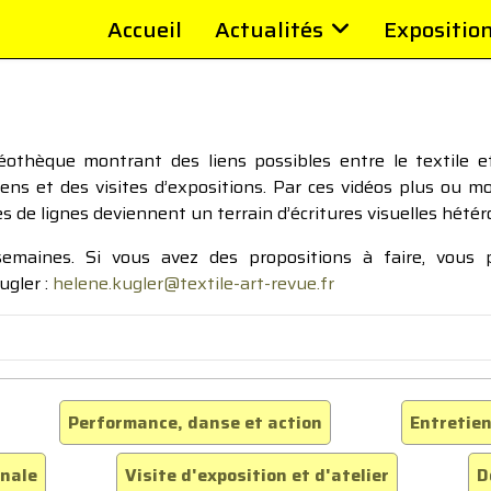
Accueil
Actualités
Expositio
thèque montrant des liens possibles entre le textile et 
tiens et des visites d’expositions. Par ces vidéos plus ou 
pes de lignes deviennent un terrain d’écritures visuelles hétér
 semaines. Si vous avez des propositions à faire, vous
ugler :
helene.kugler@textile-art-revue.fr
Performance, danse et action
Entretien
inale
Visite d'exposition et d'atelier
D