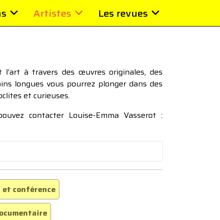
ns
Artistes
Les revues
l’art à travers des œuvres originales, des
moins longues vous pourrez plonger dans des
oclites et curieuses.
 pouvez contacter Louise-Emma Vasserot :
 et conférence
ocumentaire