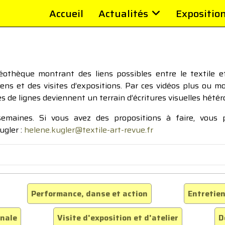
Accueil
Actualités
Expositio
thèque montrant des liens possibles entre le textile et 
tiens et des visites d’expositions. Par ces vidéos plus ou 
pes de lignes deviennent un terrain d’écritures visuelles hétér
 semaines. Si vous avez des propositions à faire, vous
ugler :
helene.kugler@textile-art-revue.fr
Performance, danse et action
Entretien
inale
Visite d'exposition et d'atelier
D