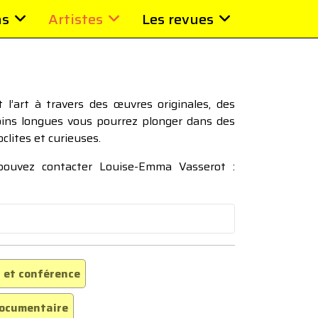
ns
Artistes
Les revues
l’art à travers des œuvres originales, des
moins longues vous pourrez plonger dans des
oclites et curieuses.
 pouvez contacter Louise-Emma Vasserot :
 et conférence
ocumentaire