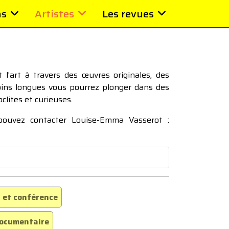
ns
Artistes
Les revues
l’art à travers des œuvres originales, des
moins longues vous pourrez plonger dans des
oclites et curieuses.
 pouvez contacter Louise-Emma Vasserot :
 et conférence
ocumentaire