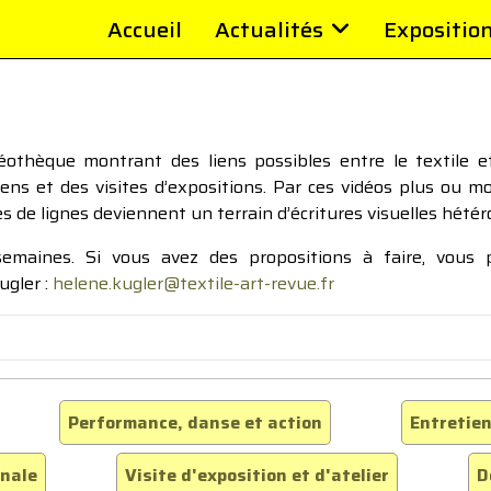
Accueil
Actualités
Expositio
thèque montrant des liens possibles entre le textile et 
tiens et des visites d’expositions. Par ces vidéos plus ou 
pes de lignes deviennent un terrain d’écritures visuelles hétér
 semaines. Si vous avez des propositions à faire, vous
ugler :
helene.kugler@textile-art-revue.fr
Performance, danse et action
Entretien
inale
Visite d'exposition et d'atelier
D