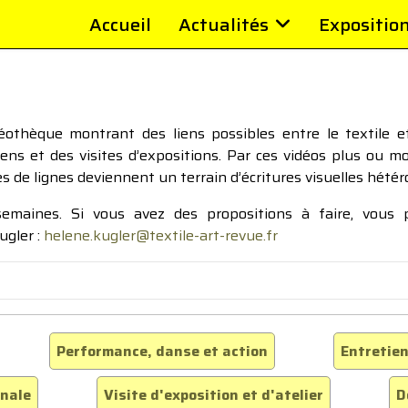
Accueil
Actualités
Expositio
thèque montrant des liens possibles entre le textile et 
tiens et des visites d’expositions. Par ces vidéos plus ou 
pes de lignes deviennent un terrain d’écritures visuelles hétér
 semaines. Si vous avez des propositions à faire, vous
ugler :
helene.kugler@textile-art-revue.fr
Performance, danse et action
Entretien
inale
Visite d'exposition et d'atelier
D