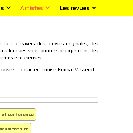
ns
Artistes
Les revues
l’art à travers des œuvres originales, des
moins longues vous pourrez plonger dans des
oclites et curieuses.
 pouvez contacter Louise-Emma Vasserot :
 et conférence
ocumentaire