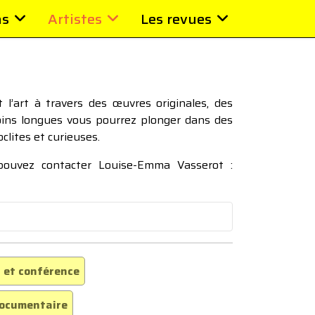
ns
Artistes
Les revues
l’art à travers des œuvres originales, des
moins longues vous pourrez plonger dans des
oclites et curieuses.
 pouvez contacter Louise-Emma Vasserot :
 et conférence
ocumentaire