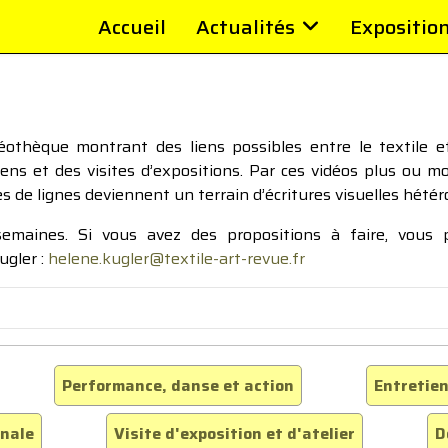
Accueil
Actualités
Expositio
thèque montrant des liens possibles entre le textile et 
tiens et des visites d’expositions. Par ces vidéos plus ou 
pes de lignes deviennent un terrain d’écritures visuelles hétér
 semaines. Si vous avez des propositions à faire, vous
ugler :
helene.kugler@textile-art-revue.fr
Performance, danse et action
Entretien
inale
Visite d'exposition et d'atelier
D