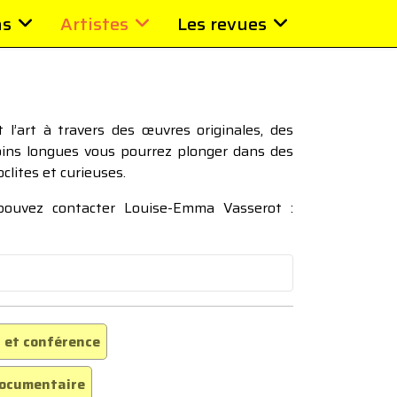
ns
Artistes
Les revues
l’art à travers des œuvres originales, des
moins longues vous pourrez plonger dans des
oclites et curieuses.
 pouvez contacter Louise-Emma Vasserot :
 et conférence
ocumentaire