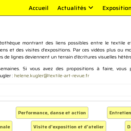
Accueil
Actualités
Expositio
thèque montrant des liens possibles entre le textile et 
tiens et des visites d’expositions. Par ces vidéos plus ou 
pes de lignes deviennent un terrain d’écritures visuelles hétér
 semaines. Si vous avez des propositions à faire, vous
ugler :
helene.kugler@textile-art-revue.fr
Performance, danse et action
Entretien
inale
Visite d'exposition et d'atelier
D