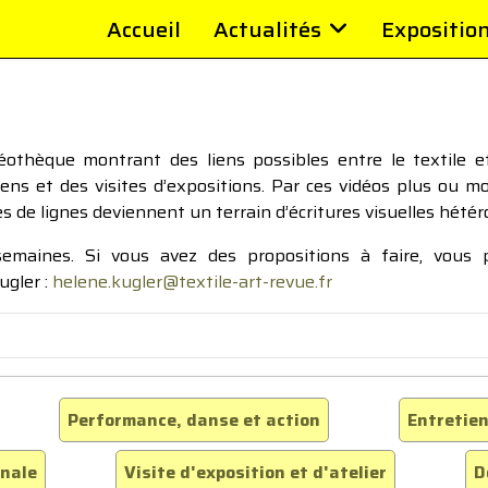
Accueil
Actualités
Expositio
thèque montrant des liens possibles entre le textile et 
tiens et des visites d’expositions. Par ces vidéos plus ou 
pes de lignes deviennent un terrain d’écritures visuelles hétér
 semaines. Si vous avez des propositions à faire, vous
ugler :
helene.kugler@textile-art-revue.fr
Performance, danse et action
Entretien
inale
Visite d'exposition et d'atelier
D