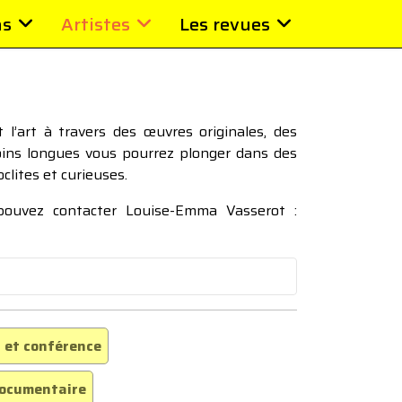
ns
Artistes
Les revues
l’art à travers des œuvres originales, des
moins longues vous pourrez plonger dans des
oclites et curieuses.
 pouvez contacter Louise-Emma Vasserot :
 et conférence
ocumentaire