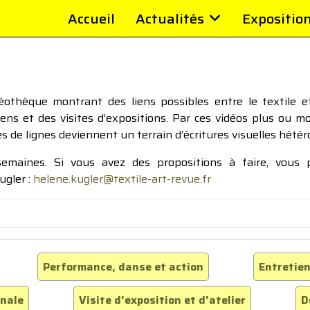
Accueil
Actualités
Expositio
thèque montrant des liens possibles entre le textile et 
tiens et des visites d’expositions. Par ces vidéos plus ou 
pes de lignes deviennent un terrain d’écritures visuelles hétér
 semaines. Si vous avez des propositions à faire, vous
ugler :
helene.kugler@textile-art-revue.fr
Performance, danse et action
Entretien
inale
Visite d'exposition et d'atelier
D