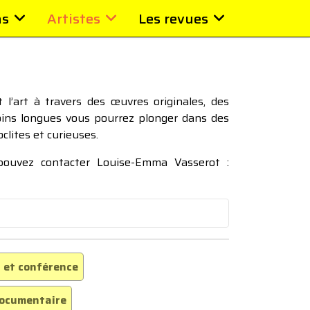
ns
Artistes
Les revues
l’art à travers des œuvres originales, des
moins longues vous pourrez plonger dans des
oclites et curieuses.
 pouvez contacter Louise-Emma Vasserot :
 et conférence
ocumentaire