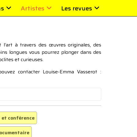
ns
Artistes
Les revues
l’art à travers des œuvres originales, des
moins longues vous pourrez plonger dans des
oclites et curieuses.
 pouvez contacter Louise-Emma Vasserot :
 et conférence
ocumentaire