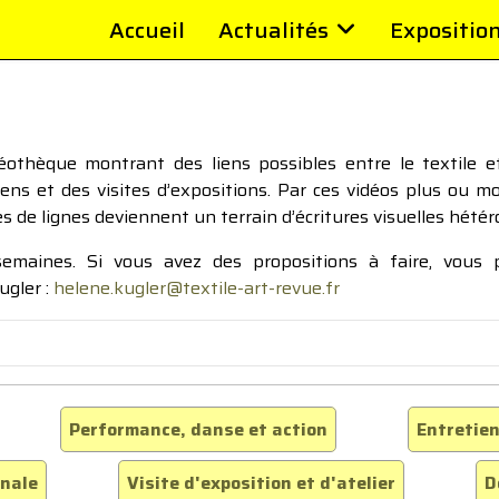
Accueil
Actualités
Expositio
thèque montrant des liens possibles entre le textile et 
tiens et des visites d’expositions. Par ces vidéos plus ou 
pes de lignes deviennent un terrain d’écritures visuelles hétér
 semaines. Si vous avez des propositions à faire, vous
ugler :
helene.kugler@textile-art-revue.fr
Performance, danse et action
Entretien
inale
Visite d'exposition et d'atelier
D