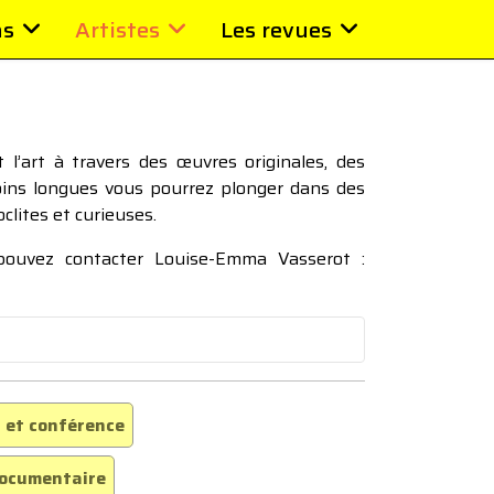
ns
Artistes
Les revues
l’art à travers des œuvres originales, des
moins longues vous pourrez plonger dans des
oclites et curieuses.
 pouvez contacter Louise-Emma Vasserot :
 et conférence
ocumentaire