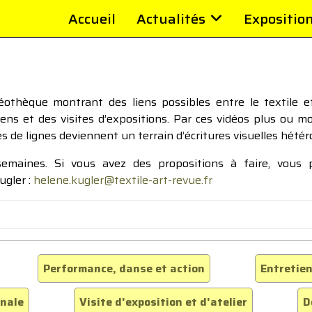
Accueil
Actualités
Expositio
thèque montrant des liens possibles entre le textile et 
tiens et des visites d’expositions. Par ces vidéos plus ou 
pes de lignes deviennent un terrain d’écritures visuelles hétér
 semaines. Si vous avez des propositions à faire, vous
ugler :
helene.kugler@textile-art-revue.fr
Performance, danse et action
Entretien
inale
Visite d'exposition et d'atelier
D