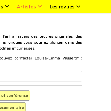
ns
Artistes
Les revues
l’art à travers des œuvres originales, des
moins longues vous pourrez plonger dans des
oclites et curieuses.
 pouvez contacter Louise-Emma Vasserot :
 et conférence
ocumentaire