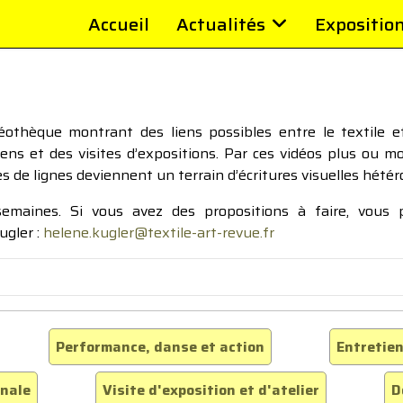
Accueil
Actualités
Expositio
thèque montrant des liens possibles entre le textile et 
tiens et des visites d’expositions. Par ces vidéos plus ou 
pes de lignes deviennent un terrain d’écritures visuelles hétér
 semaines. Si vous avez des propositions à faire, vous
ugler :
helene.kugler@textile-art-revue.fr
Performance, danse et action
Entretien
inale
Visite d'exposition et d'atelier
D